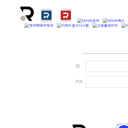
ID
PW